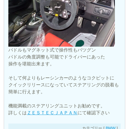
パドルもマグネット式で操作性もバツグン
パドルの角度調整も可能でドライバーにあった
操作を堪能出来ます。
そして何よりもレーシンカーのようなコクピットに
クイックリリースになっていてステアリングの脱着も
簡単に行えます。
機能満載のステアリングユニットお勧めです。
詳しくは
ＺＥＳＴＥＣＪＡＰＡＮ
にて確認下さい
カテゴリー [
BMW
]