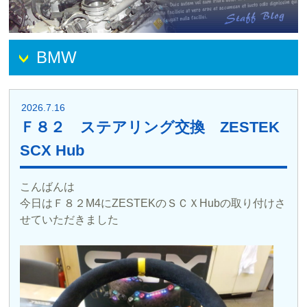
BMW
2026.7.16
Ｆ８２ ステアリング交換 ZESTEK
SCX Hub
こんばんは
今日はＦ８２M4にZESTEKのＳＣＸHubの取り付けさ
せていただきました