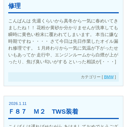
修理
こんばんは 先週くらいから真冬から一気に春めいてき
ましたね！！ 花粉か黄砂か分かりませんが洗車しても
瞬時に黄色い粉末に覆われてしまいます。 本当に嫌な
時期ですね・・・・ さて今日は先日作業したオイル漏
れ修理です。 １月終わりから一気に気温が下がったせ
いもあってか 走行中、エンジンルームから白煙が上が
ったり、焦げ臭い匂いがする といった相談が[・・・]
カテゴリー [
BMW
]
2026.1.11
Ｆ８７ Ｍ２ TWS装着
こんばんは遅ればせながら あけましておめでとうござ