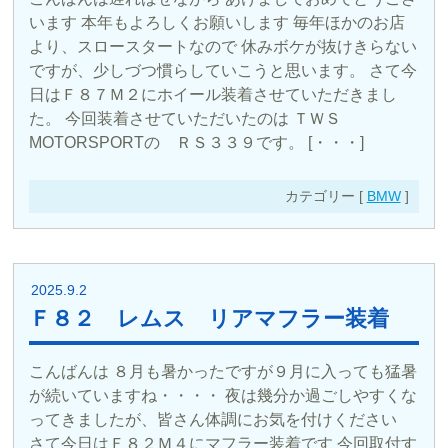
います 本年もよろしくお願いします 毎年ほかのお店
より、スロースタートなので 休みボケが抜けきらない
ですが、少しづつ慣らしていこうと思います。 さて今
日はＦ８７Ｍ２にホイール装着させていただきまし
た。 今回装着させていただいたのは ＴＷＳ
MOTORSPORTの ＲＳ３３９です。 [・・・]
カテゴリー [
BMW
]
2025.9.2
Ｆ８２ レムス リアマフラー装着
こんばんは ８月も暑かったですが９月に入っても猛暑
が続いていますね・・・・ 夜は幾分か過ごしやすくな
ってきましたが、皆さん体調にお気を付けください
さて今日はＦ８２Ｍ４にマフラー装着です 今回取付す