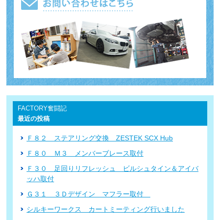
FACTORY奮闘記
最近の投稿
Ｆ８２ ステアリング交換 ZESTEK SCX Hub
Ｆ８０ Ｍ３ メンバーブレース取付
Ｆ３０ 足回りリフレッシュ ビルシュタイン＆アイバ
ッハ取付
Ｇ３１ ３Ｄデザイン マフラー取付
シルキーワークス カートミーティング行いました