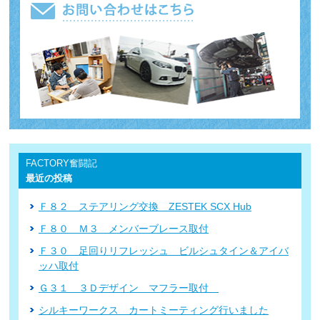
FACTORY奮闘記
最近の投稿
Ｆ８２ ステアリング交換 ZESTEK SCX Hub
Ｆ８０ Ｍ３ メンバーブレース取付
Ｆ３０ 足回りリフレッシュ ビルシュタイン＆アイバ
ッハ取付
Ｇ３１ ３Ｄデザイン マフラー取付
シルキーワークス カートミーティング行いました